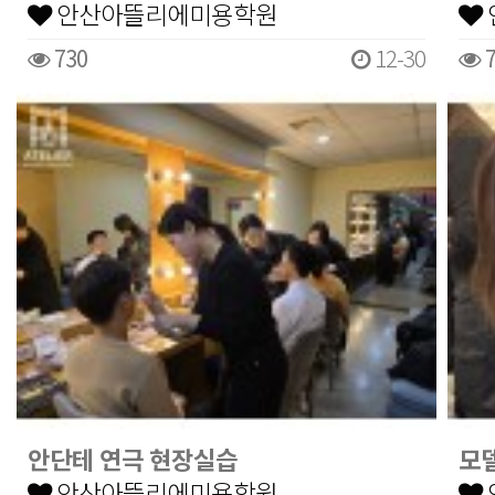
안산아뜰리에미용학원
730
12-30
7
안단테 연극 현장실습
모
안산아뜰리에미용학원