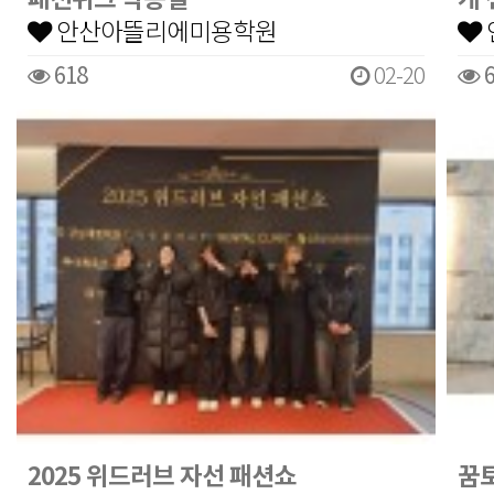
안산아뜰리에미용학원
618
02-20
6
2025 위드러브 자선 패션쇼
꿈