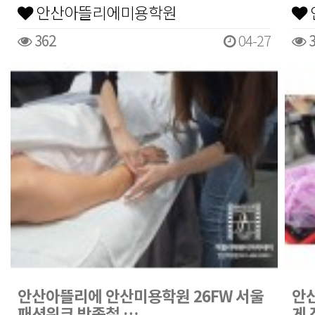
안산아뜰리에미용학원
362
04-27
3
안산아뜰리에 안산미용학원 26FW 서울
안
패션위크 박종철 …
게 