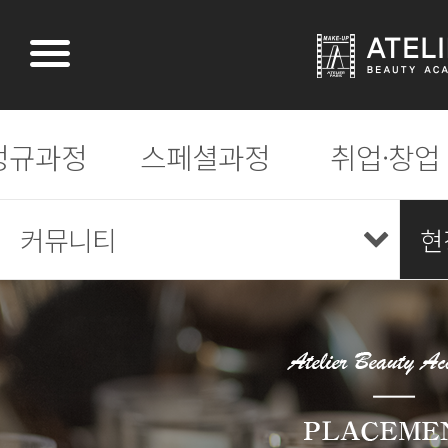
정규과정
스페셜과정
취업·창업
커뮤니티
현